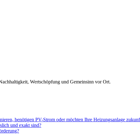
 Nachhaltigkeit, Wertschöpfung und Gemeinsinn vor Ort.
sanieren, benötigen PV-Strom oder möchten Ihre Heizungsanlage zukun
slich und exakt sind?
Förderung?